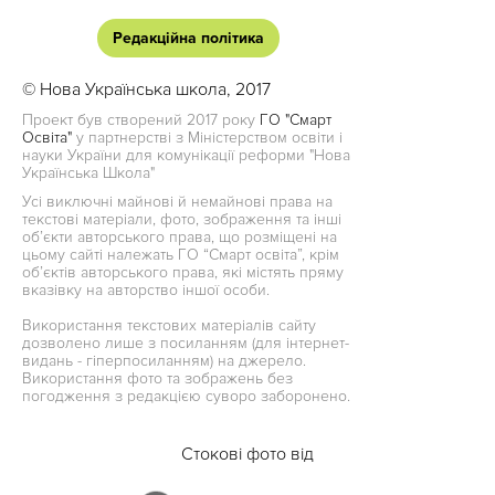
Редакційна політика
© Нова Українська школа, 2017
Проект був створений 2017 року
ГО "Смарт
Освіта"
у партнерстві з Міністерством освіти і
науки України для комунікації реформи "Нова
Українська Школа"
Усі виключні майнові й немайнові права на
текстові матеріали, фото, зображення та інші
об’єкти авторського права, що розміщені на
цьому сайті належать ГО “Смарт освіта”, крім
об’єктів авторського права, які містять пряму
вказівку на авторство іншої особи.
Використання текстових матеріалів сайту
дозволено лише з посиланням (для інтернет-
видань - гіперпосиланням) на джерело.
Використання фото та зображень без
погодження з редакцією суворо заборонено.
Стокові фото від