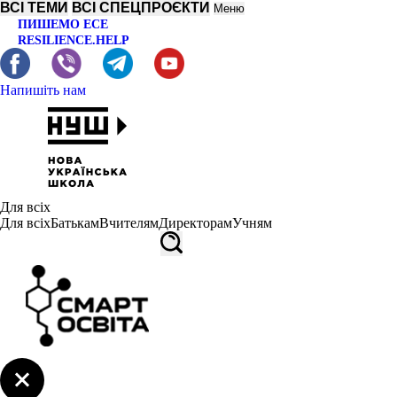
ВСІ ТЕМИ
ВСІ СПЕЦПРОЄКТИ
Меню
ПИШЕМО ЕСЕ
RESILIENCE.HELP
Напишіть нам
Для всіх
Для всіх
Батькам
Вчителям
Директорам
Учням