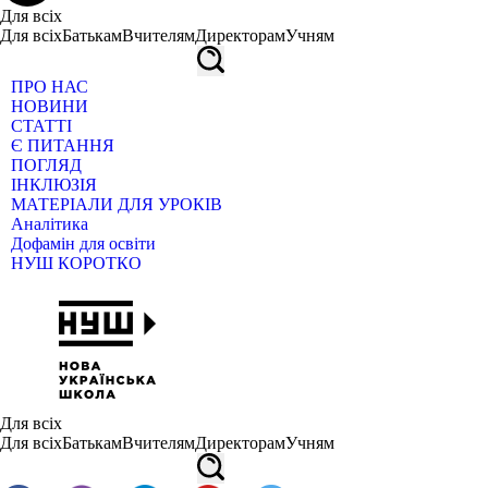
Для всіх
Для всіх
Батькам
Вчителям
Директорам
Учням
ПРО НАС
НОВИНИ
СТАТТІ
Є ПИТАННЯ
ПОГЛЯД
ІНКЛЮЗІЯ
МАТЕРІАЛИ ДЛЯ УРОКІВ
Аналітика
Дофамін для освіти
НУШ КОРОТКО
Для всіх
Для всіх
Батькам
Вчителям
Директорам
Учням