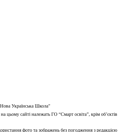
 "Нова Українська Школа"
 на цьому сайті належать ГО “Смарт освіта”, крім об’єктів
користання фото та зображень без погодження з редакцією