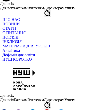
Для всіх
Для всіх
Батькам
Вчителям
Директорам
Учням
ПРО НАС
НОВИНИ
СТАТТІ
Є ПИТАННЯ
ПОГЛЯД
ІНКЛЮЗІЯ
МАТЕРІАЛИ ДЛЯ УРОКІВ
Аналітика
Дофамін для освіти
НУШ КОРОТКО
Для всіх
Для всіх
Батькам
Вчителям
Директорам
Учням