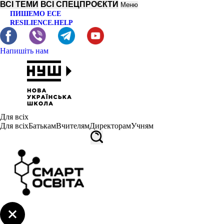
ВСІ ТЕМИ
ВСІ СПЕЦПРОЄКТИ
Меню
ПИШЕМО ЕСЕ
RESILIENCE.HELP
Напишіть нам
Для всіх
Для всіх
Батькам
Вчителям
Директорам
Учням