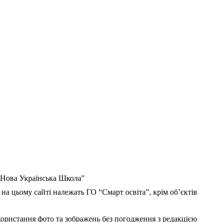
 "Нова Українська Школа"
 на цьому сайті належать ГО “Смарт освіта”, крім об’єктів
користання фото та зображень без погодження з редакцією