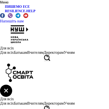
Меню
ПИШЕМО ЕСЕ
RESILIENCE.HELP
Напишіть нам
Для всіх
Для всіх
Батькам
Вчителям
Директорам
Учням
Для всіх
Для всіх
Батькам
Вчителям
Директорам
Учням