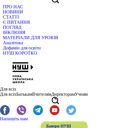
ПРО НАС
НОВИНИ
СТАТТІ
Є ПИТАННЯ
ПОГЛЯД
ІНКЛЮЗІЯ
МАТЕРІАЛИ ДЛЯ УРОКІВ
Аналітика
Дофамін для освіти
НУШ КОРОТКО
Для всіх
Для всіх
Батькам
Вчителям
Директорам
Учням
Напишіть нам
Банери НУШ