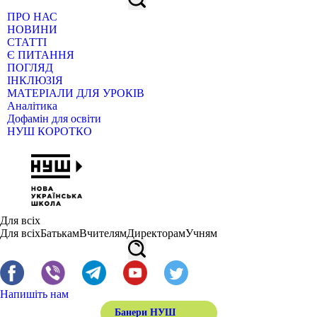
ПРО НАС
НОВИНИ
СТАТТІ
Є ПИТАННЯ
ПОГЛЯД
ІНКЛЮЗІЯ
МАТЕРІАЛИ ДЛЯ УРОКІВ
Аналітика
Дофамін для освіти
НУШ КОРОТКО
Для всіх
Для всіх
Батькам
Вчителям
Директорам
Учням
Напишіть нам
Банери НУШ