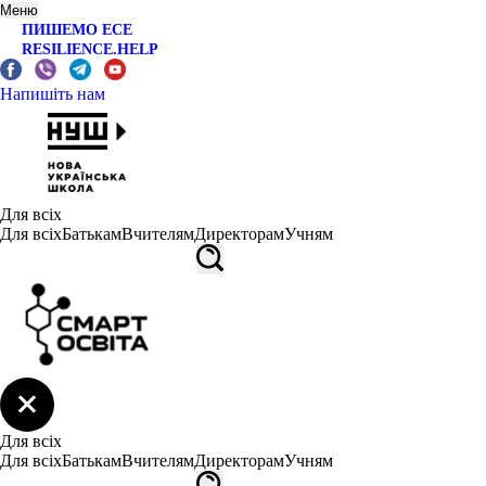
Меню
ПИШЕМО ЕСЕ
RESILIENCE.HELP
Напишіть нам
Для всіх
Для всіх
Батькам
Вчителям
Директорам
Учням
Для всіх
Для всіх
Батькам
Вчителям
Директорам
Учням