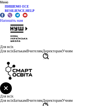
Меню
ПИШЕМО ЕСЕ
RESILIENCE.HELP
Напишіть нам
Для всіх
Для всіх
Батькам
Вчителям
Директорам
Учням
Для всіх
Для всіх
Батькам
Вчителям
Директорам
Учням