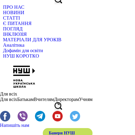
ПРО НАС
НОВИНИ
СТАТТІ
Є ПИТАННЯ
ПОГЛЯД
ІНКЛЮЗІЯ
МАТЕРІАЛИ ДЛЯ УРОКІВ
Аналітика
Дофамін для освіти
НУШ КОРОТКО
Для всіх
Для всіх
Батькам
Вчителям
Директорам
Учням
Напишіть нам
Банери НУШ