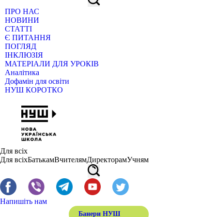
ПРО НАС
НОВИНИ
СТАТТІ
Є ПИТАННЯ
ПОГЛЯД
ІНКЛЮЗІЯ
МАТЕРІАЛИ ДЛЯ УРОКІВ
Аналітика
Дофамін для освіти
НУШ КОРОТКО
Для всіх
Для всіх
Батькам
Вчителям
Директорам
Учням
Напишіть нам
Банери НУШ