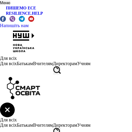
Меню
ПИШЕМО ЕСЕ
RESILIENCE.HELP
Напишіть нам
Для всіх
Для всіх
Батькам
Вчителям
Директорам
Учням
Для всіх
Для всіх
Батькам
Вчителям
Директорам
Учням