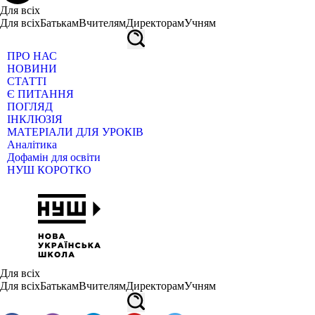
Для всіх
Для всіх
Батькам
Вчителям
Директорам
Учням
ПРО НАС
НОВИНИ
СТАТТІ
Є ПИТАННЯ
ПОГЛЯД
ІНКЛЮЗІЯ
МАТЕРІАЛИ ДЛЯ УРОКІВ
Аналітика
Дофамін для освіти
НУШ КОРОТКО
Для всіх
Для всіх
Батькам
Вчителям
Директорам
Учням