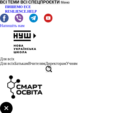
ВСІ ТЕМИ
ВСІ СПЕЦПРОЄКТИ
Меню
ПИШЕМО ЕСЕ
RESILIENCE.HELP
Напишіть нам
Для всіх
Для всіх
Батькам
Вчителям
Директорам
Учням