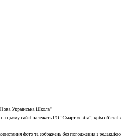
 "Нова Українська Школа"
 на цьому сайті належать ГО “Смарт освіта”, крім об’єктів
користання фото та зображень без погодження з редакцією