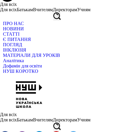
Для всіх
Для всіх
Батькам
Вчителям
Директорам
Учням
ПРО НАС
НОВИНИ
СТАТТІ
Є ПИТАННЯ
ПОГЛЯД
ІНКЛЮЗІЯ
МАТЕРІАЛИ ДЛЯ УРОКІВ
Аналітика
Дофамін для освіти
НУШ КОРОТКО
Для всіх
Для всіх
Батькам
Вчителям
Директорам
Учням