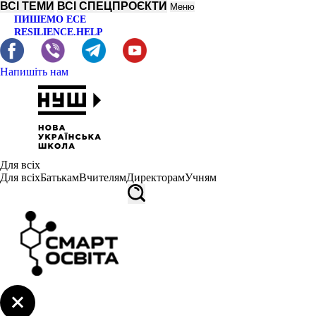
ВСІ ТЕМИ
ВСІ СПЕЦПРОЄКТИ
Меню
ПИШЕМО ЕСЕ
RESILIENCE.HELP
Напишіть нам
Для всіх
Для всіх
Батькам
Вчителям
Директорам
Учням