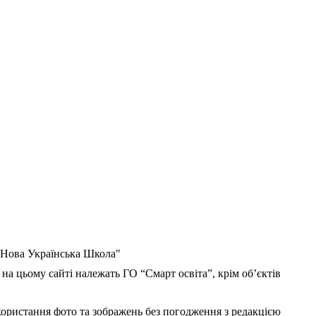
 "Нова Українська Школа"
 на цьому сайті належать ГО “Смарт освіта”, крім об’єктів
користання фото та зображень без погодження з редакцією