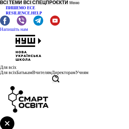
ВСІ ТЕМИ
ВСІ СПЕЦПРОЄКТИ
Меню
ПИШЕМО ЕСЕ
RESILIENCE.HELP
Напишіть нам
Для всіх
Для всіх
Батькам
Вчителям
Директорам
Учням