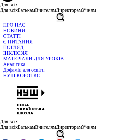
Для всіх
Для всіх
Батькам
Вчителям
Директорам
Учням
ПРО НАС
НОВИНИ
СТАТТІ
Є ПИТАННЯ
ПОГЛЯД
ІНКЛЮЗІЯ
МАТЕРІАЛИ ДЛЯ УРОКІВ
Аналітика
Дофамін для освіти
НУШ КОРОТКО
Для всіх
Для всіх
Батькам
Вчителям
Директорам
Учням