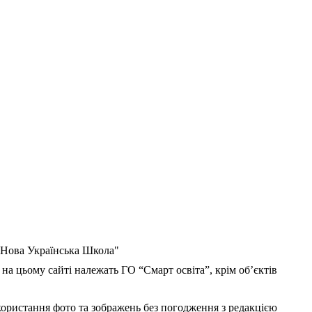
 "Нова Українська Школа"
 на цьому сайті належать ГО “Смарт освіта”, крім об’єктів
користання фото та зображень без погодження з редакцією