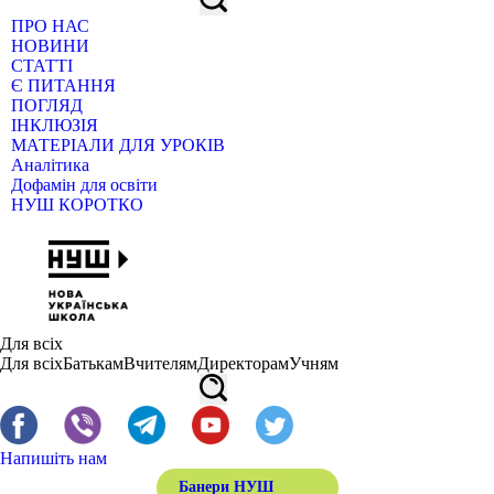
ПРО НАС
НОВИНИ
СТАТТІ
Є ПИТАННЯ
ПОГЛЯД
ІНКЛЮЗІЯ
МАТЕРІАЛИ ДЛЯ УРОКІВ
Аналітика
Дофамін для освіти
НУШ КОРОТКО
Для всіх
Для всіх
Батькам
Вчителям
Директорам
Учням
Напишіть нам
Банери НУШ