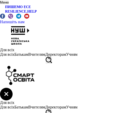
Меню
ПИШЕМО ЕСЕ
RESILIENCE.HELP
Напишіть нам
Для всіх
Для всіх
Батькам
Вчителям
Директорам
Учням
Для всіх
Для всіх
Батькам
Вчителям
Директорам
Учням