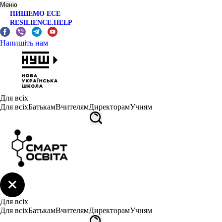
Меню
ПИШЕМО ЕСЕ
RESILIENCE.HELP
Напишіть нам
Для всіх
Для всіх
Батькам
Вчителям
Директорам
Учням
Для всіх
Для всіх
Батькам
Вчителям
Директорам
Учням