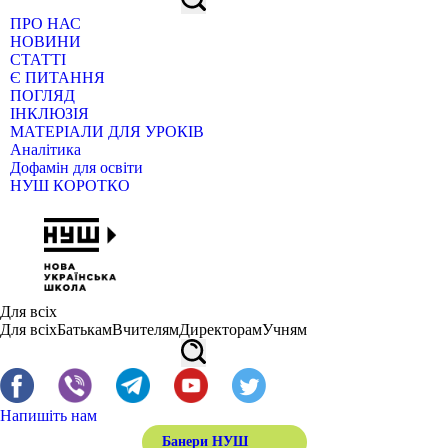
ПРО НАС
НОВИНИ
СТАТТІ
Є ПИТАННЯ
ПОГЛЯД
ІНКЛЮЗІЯ
МАТЕРІАЛИ ДЛЯ УРОКІВ
Аналітика
Дофамін для освіти
НУШ КОРОТКО
Для всіх
Для всіх
Батькам
Вчителям
Директорам
Учням
Напишіть нам
Банери НУШ