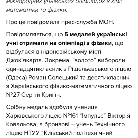
міжнародних учнівських олімпіадах з хімії,
математики та фізики.
Про це повідомила
прес-служба МОН
.
Повідомляється, що
5
медалей українські
учні отримали на олімпіаді з фізики
, що
відбулася в індонезійському місті
Джок’якарта. Зокрема, “золото” вибороли
одинадцятикласник з Рішельєвського ліцею
(Одеса) Роман Солецький та десятикласник
з Харківського фізико-математичного ліцею
№27 Сергій Кригін.
Срібну медаль здобула учениця
Харківського ліцею №161 “Імпульс” Вікторія
Ковальова, а бронзові
–
учень Технічного
ліцею НТУУ “Київський політехнічний