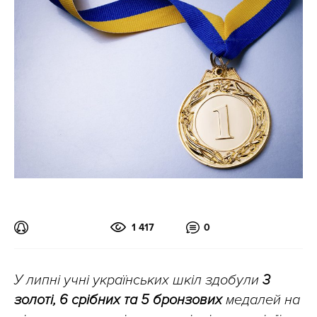
1 417
0
У липні учні українських шкіл здобули
3
золоті, 6 срібних та 5 бронзових
медалей на