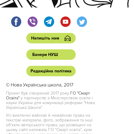
Напишіть нам
Банери НУШ
Редакційна політика
© Нова Українська школа, 2017
Проект був створений 2017 року
ГО "Смарт
Освіта"
у партнерстві з Міністерством освіти і
науки України для комунікації реформи "Нова
Українська Школа"
Усі виключні майнові й немайнові права на
текстові матеріали, фото, зображення та інші
об’єкти авторського права, що розміщені на
цьому сайті належать ГО “Смарт освіта”, крім