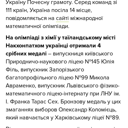
Україну Почесну грамоту. Серед команд зі
111 країн, Україна посіла 14 місце,
повідомляється на
сайті
міжнародної
математичної олімпіади.
На олімпіаді з хімії у таїландському місті
Накхонпатхом українці отримали 4
срібних медалі
–
випускниця київського
Природничо-наукового ліцею №145 Юлія
Філь, випускник Запорізького
багатопрофільного ліцею №99 Микола
Авраменко, випускник Львівського фізико-
математичного ліцею-інтернату при ЛНУ ім.
І. Франка Тарас Сех. Бронзову медаль у цих
змаганнях виборов Олександр Коломієць,
який навчається у Харківському ліцеї №89.