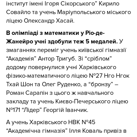
інститут імені Ігоря Сікорського” Кирило
Совайло та учень Маріупольського міського
ліцею Олександр Хасай.
В олімпіаді з математики у Ріо-де-
Жанейро учні здобули теж 5 медалей.
У
змаганнях переміг учень київської гімназії
“Академія” Антор Тригуб. Зі “сріблом”
додому повернулися учні Харківського
фізико-математичного ліцею №27 Нго Нгок
Тхай Шон та Олег Руденко, а “бронзу”
–
Роман Сарапін з цього ж навчального
закладу та учень Києво-Печерського ліцею
№171 “Лідер” Георгій Іванчик.
А учень Харківського НВК №45
“Академічна гімназія” Ілля Коваль привіз в