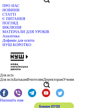
ПРО НАС
НОВИНИ
СТАТТІ
Є ПИТАННЯ
ПОГЛЯД
ІНКЛЮЗІЯ
МАТЕРІАЛИ ДЛЯ УРОКІВ
Аналітика
Дофамін для освіти
НУШ КОРОТКО
Для всіх
Для всіх
Батькам
Вчителям
Директорам
Учням
Напишіть нам
Банери НУШ