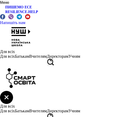
Меню
ПИШЕМО ЕСЕ
RESILIENCE.HELP
Напишіть нам
Для всіх
Для всіх
Батькам
Вчителям
Директорам
Учням
Для всіх
Для всіх
Батькам
Вчителям
Директорам
Учням