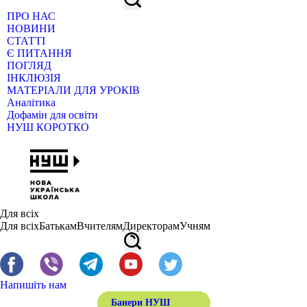
ПРО НАС
НОВИНИ
СТАТТІ
Є ПИТАННЯ
ПОГЛЯД
ІНКЛЮЗІЯ
МАТЕРІАЛИ ДЛЯ УРОКІВ
Аналітика
Дофамін для освіти
НУШ КОРОТКО
Для всіх
Для всіх
Батькам
Вчителям
Директорам
Учням
Напишіть нам
Банери НУШ