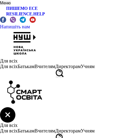
Меню
ПИШЕМО ЕСЕ
RESILIENCE.HELP
Напишіть нам
Для всіх
Для всіх
Батькам
Вчителям
Директорам
Учням
Для всіх
Для всіх
Батькам
Вчителям
Директорам
Учням