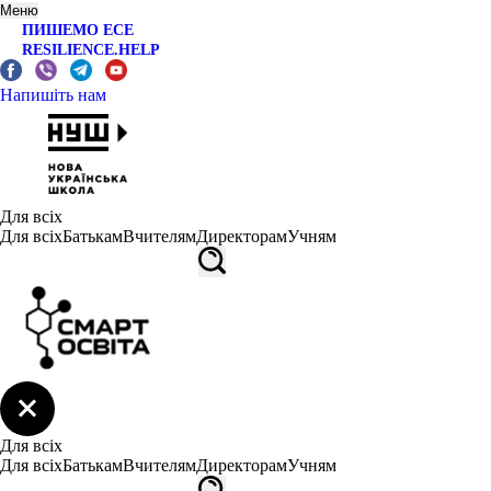
Меню
ПИШЕМО ЕСЕ
RESILIENCE.HELP
Напишіть нам
Для всіх
Для всіх
Батькам
Вчителям
Директорам
Учням
Для всіх
Для всіх
Батькам
Вчителям
Директорам
Учням