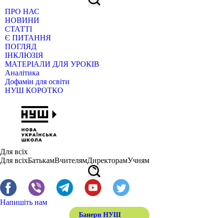
ПРО НАС
НОВИНИ
СТАТТІ
Є ПИТАННЯ
ПОГЛЯД
ІНКЛЮЗІЯ
МАТЕРІАЛИ ДЛЯ УРОКІВ
Аналітика
Дофамін для освіти
НУШ КОРОТКО
Для всіх
Для всіх
Батькам
Вчителям
Директорам
Учням
Напишіть нам
Банери НУШ