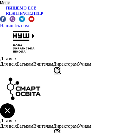
Меню
ПИШЕМО ЕСЕ
RESILIENCE.HELP
Напишіть нам
Для всіх
Для всіх
Батькам
Вчителям
Директорам
Учням
Для всіх
Для всіх
Батькам
Вчителям
Директорам
Учням