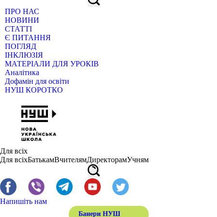
ПРО НАС
НОВИНИ
СТАТТІ
Є ПИТАННЯ
ПОГЛЯД
ІНКЛЮЗІЯ
МАТЕРІАЛИ ДЛЯ УРОКІВ
Аналітика
Дофамін для освіти
НУШ КОРОТКО
Для всіх
Для всіх
Батькам
Вчителям
Директорам
Учням
Напишіть нам
Банери НУШ