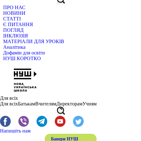
ПРО НАС
НОВИНИ
СТАТТІ
Є ПИТАННЯ
ПОГЛЯД
ІНКЛЮЗІЯ
МАТЕРІАЛИ ДЛЯ УРОКІВ
Аналітика
Дофамін для освіти
НУШ КОРОТКО
Для всіх
Для всіх
Батькам
Вчителям
Директорам
Учням
Напишіть нам
Банери НУШ