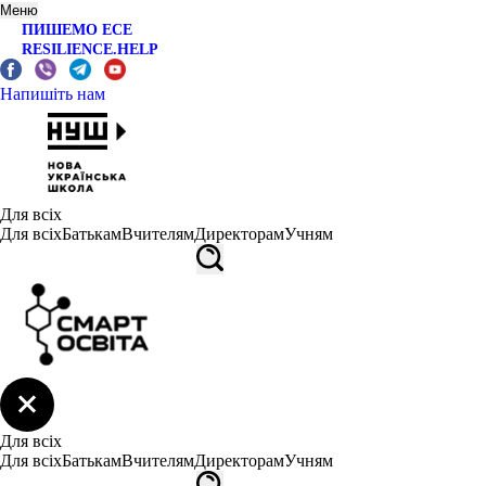
Меню
ПИШЕМО ЕСЕ
RESILIENCE.HELP
Напишіть нам
Для всіх
Для всіх
Батькам
Вчителям
Директорам
Учням
Для всіх
Для всіх
Батькам
Вчителям
Директорам
Учням