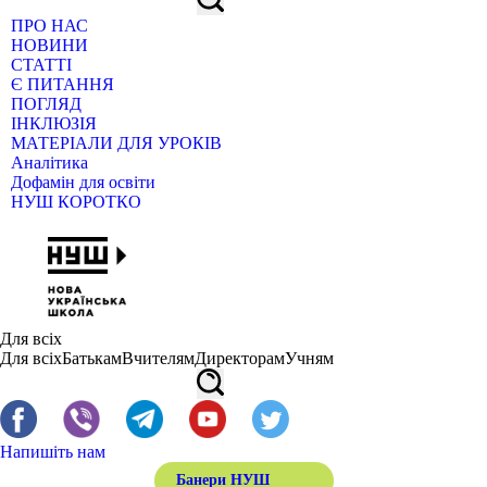
ПРО НАС
НОВИНИ
СТАТТІ
Є ПИТАННЯ
ПОГЛЯД
ІНКЛЮЗІЯ
МАТЕРІАЛИ ДЛЯ УРОКІВ
Аналітика
Дофамін для освіти
НУШ КОРОТКО
Для всіх
Для всіх
Батькам
Вчителям
Директорам
Учням
Напишіть нам
Банери НУШ