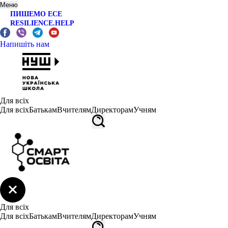
Меню
ПИШЕМО ЕСЕ
RESILIENCE.HELP
Напишіть нам
Для всіх
Для всіх
Батькам
Вчителям
Директорам
Учням
Для всіх
Для всіх
Батькам
Вчителям
Директорам
Учням