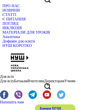
ПРО НАС
НОВИНИ
СТАТТІ
Є ПИТАННЯ
ПОГЛЯД
ІНКЛЮЗІЯ
МАТЕРІАЛИ ДЛЯ УРОКІВ
Аналітика
Дофамін для освіти
НУШ КОРОТКО
Для всіх
Для всіх
Батькам
Вчителям
Директорам
Учням
Напишіть нам
Банери НУШ