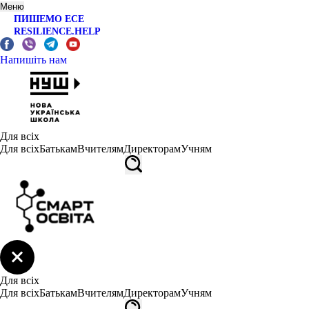
Меню
ПИШЕМО ЕСЕ
RESILIENCE.HELP
Напишіть нам
Для всіх
Для всіх
Батькам
Вчителям
Директорам
Учням
Для всіх
Для всіх
Батькам
Вчителям
Директорам
Учням