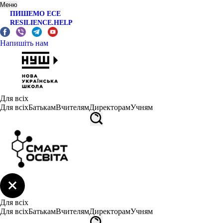
Меню
ПИШЕМО ЕСЕ
RESILIENCE.HELP
Напишіть нам
Для всіх
Для всіх
Батькам
Вчителям
Директорам
Учням
Для всіх
Для всіх
Батькам
Вчителям
Директорам
Учням