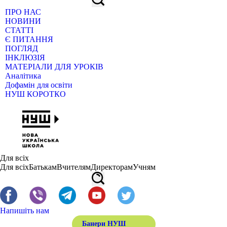
ПРО НАС
НОВИНИ
СТАТТІ
Є ПИТАННЯ
ПОГЛЯД
ІНКЛЮЗІЯ
МАТЕРІАЛИ ДЛЯ УРОКІВ
Аналітика
Дофамін для освіти
НУШ КОРОТКО
Для всіх
Для всіх
Батькам
Вчителям
Директорам
Учням
Напишіть нам
Банери НУШ