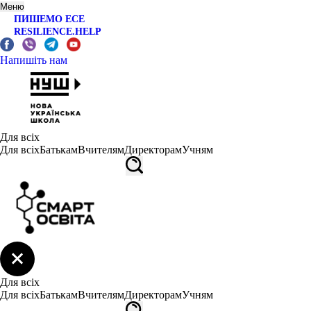
Меню
ПИШЕМО ЕСЕ
RESILIENCE.HELP
Напишіть нам
Для всіх
Для всіх
Батькам
Вчителям
Директорам
Учням
Для всіх
Для всіх
Батькам
Вчителям
Директорам
Учням