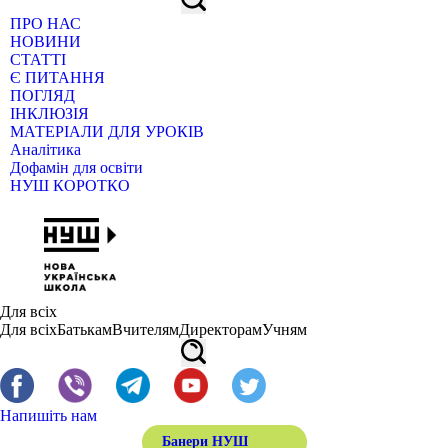
ПРО НАС
НОВИНИ
СТАТТІ
Є ПИТАННЯ
ПОГЛЯД
ІНКЛЮЗІЯ
МАТЕРІАЛИ ДЛЯ УРОКІВ
Аналітика
Дофамін для освіти
НУШ КОРОТКО
Для всіх
Для всіх
Батькам
Вчителям
Директорам
Учням
Напишіть нам
Банери НУШ