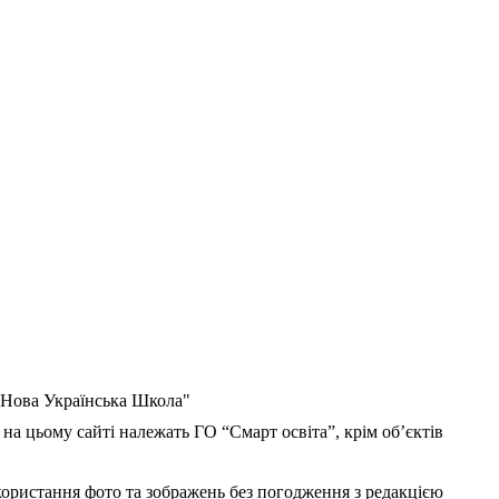
 "Нова Українська Школа"
 на цьому сайті належать ГО “Смарт освіта”, крім об’єктів
користання фото та зображень без погодження з редакцією