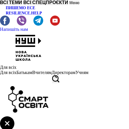
ВСІ ТЕМИ
ВСІ СПЕЦПРОЄКТИ
Меню
ПИШЕМО ЕСЕ
RESILIENCE.HELP
Напишіть нам
Для всіх
Для всіх
Батькам
Вчителям
Директорам
Учням