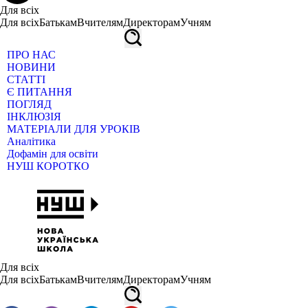
Для всіх
Для всіх
Батькам
Вчителям
Директорам
Учням
ПРО НАС
НОВИНИ
СТАТТІ
Є ПИТАННЯ
ПОГЛЯД
ІНКЛЮЗІЯ
МАТЕРІАЛИ ДЛЯ УРОКІВ
Аналітика
Дофамін для освіти
НУШ КОРОТКО
Для всіх
Для всіх
Батькам
Вчителям
Директорам
Учням