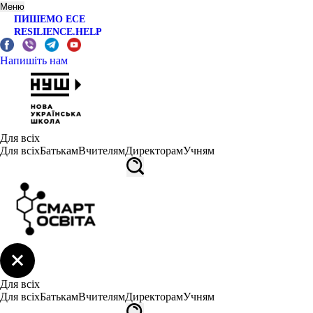
Меню
ПИШЕМО ЕСЕ
RESILIENCE.HELP
Напишіть нам
Для всіх
Для всіх
Батькам
Вчителям
Директорам
Учням
Для всіх
Для всіх
Батькам
Вчителям
Директорам
Учням