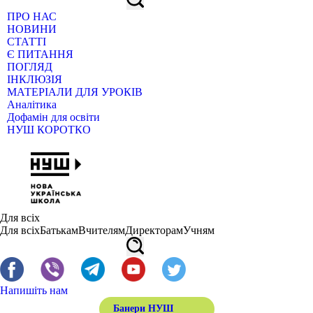
ПРО НАС
НОВИНИ
СТАТТІ
Є ПИТАННЯ
ПОГЛЯД
ІНКЛЮЗІЯ
МАТЕРІАЛИ ДЛЯ УРОКІВ
Аналітика
Дофамін для освіти
НУШ КОРОТКО
Для всіх
Для всіх
Батькам
Вчителям
Директорам
Учням
Напишіть нам
Банери НУШ