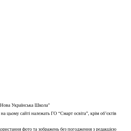
 "Нова Українська Школа"
 на цьому сайті належать ГО “Смарт освіта”, крім об’єктів
користання фото та зображень без погодження з редакцією