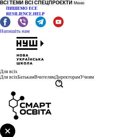
ВСІ ТЕМИ
ВСІ СПЕЦПРОЄКТИ
Меню
ПИШЕМО ЕСЕ
RESILIENCE.HELP
Напишіть нам
Для всіх
Для всіх
Батькам
Вчителям
Директорам
Учням