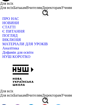
Для всіх
Для всіх
Батькам
Вчителям
Директорам
Учням
ПРО НАС
НОВИНИ
СТАТТІ
Є ПИТАННЯ
ПОГЛЯД
ІНКЛЮЗІЯ
МАТЕРІАЛИ ДЛЯ УРОКІВ
Аналітика
Дофамін для освіти
НУШ КОРОТКО
Для всіх
Для всіх
Батькам
Вчителям
Директорам
Учням