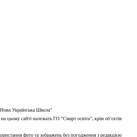
 "Нова Українська Школа"
 на цьому сайті належать ГО “Смарт освіта”, крім об’єктів
користання фото та зображень без погодження з редакцією