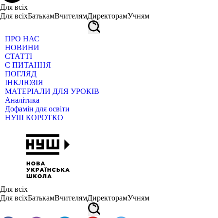
Для всіх
Для всіх
Батькам
Вчителям
Директорам
Учням
ПРО НАС
НОВИНИ
СТАТТІ
Є ПИТАННЯ
ПОГЛЯД
ІНКЛЮЗІЯ
МАТЕРІАЛИ ДЛЯ УРОКІВ
Аналітика
Дофамін для освіти
НУШ КОРОТКО
Для всіх
Для всіх
Батькам
Вчителям
Директорам
Учням