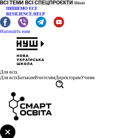
ВСІ ТЕМИ
ВСІ СПЕЦПРОЄКТИ
Меню
ПИШЕМО ЕСЕ
RESILIENCE.HELP
Напишіть нам
Для всіх
Для всіх
Батькам
Вчителям
Директорам
Учням