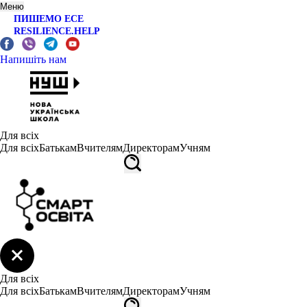
Меню
ПИШЕМО ЕСЕ
RESILIENCE.HELP
Напишіть нам
Для всіх
Для всіх
Батькам
Вчителям
Директорам
Учням
Для всіх
Для всіх
Батькам
Вчителям
Директорам
Учням