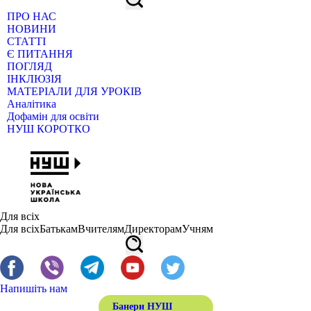
ПРО НАС
НОВИНИ
СТАТТІ
Є ПИТАННЯ
ПОГЛЯД
ІНКЛЮЗІЯ
МАТЕРІАЛИ ДЛЯ УРОКІВ
Аналітика
Дофамін для освіти
НУШ КОРОТКО
Для всіх
Для всіх
Батькам
Вчителям
Директорам
Учням
Напишіть нам
Банери НУШ