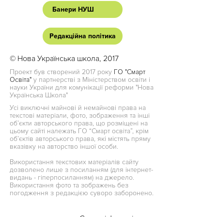
Банери НУШ
Редакційна політика
© Нова Українська школа, 2017
Проект був створений 2017 року
ГО "Смарт
Освіта"
у партнерстві з Міністерством освіти і
науки України для комунікації реформи "Нова
Українська Школа"
Усі виключні майнові й немайнові права на
текстові матеріали, фото, зображення та інші
об’єкти авторського права, що розміщені на
цьому сайті належать ГО “Смарт освіта”, крім
об’єктів авторського права, які містять пряму
вказівку на авторство іншої особи.
Використання текстових матеріалів сайту
дозволено лише з посиланням (для інтернет-
видань - гіперпосиланням) на джерело.
Використання фото та зображень без
погодження з редакцією суворо заборонено.