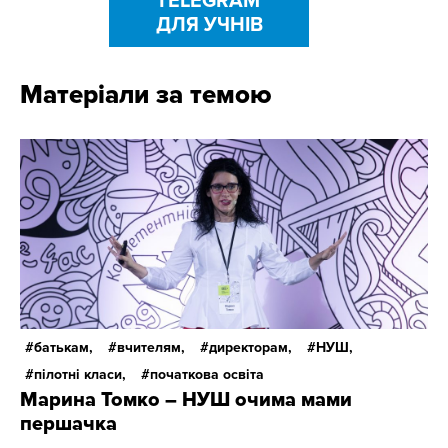
TELEGRAM
ДЛЯ УЧНІВ
Матеріали за темою
батькам,
вчителям,
директорам,
НУШ,
пілотні класи,
початкова освіта
Марина Томко – НУШ очима мами
першачка