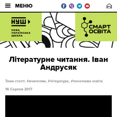
МЕНЮ
Літературне читання. Іван
Андрусяк
Теми статті:
вчителям,
література,
початкова освіта
16 Серпня 2017