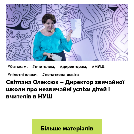
батькам,
вчителям,
директорам,
НУШ,
пілотні класи,
початкова освіта
Світлана Олексюк – Директор звичайної
школи про незвичайні успіхи дітей і
вчителів в НУШ
Більше матеріалів