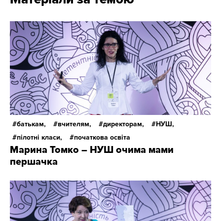
батькам,
вчителям,
директорам,
НУШ,
пілотні класи,
початкова освіта
Марина Томко – НУШ очима мами
першачка