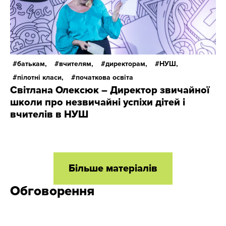
батькам,
вчителям,
директорам,
НУШ,
пілотні класи,
початкова освіта
Світлана Олексюк – Директор звичайної
школи про незвичайні успіхи дітей і
вчителів в НУШ
Більше матеріалів
Обговорення