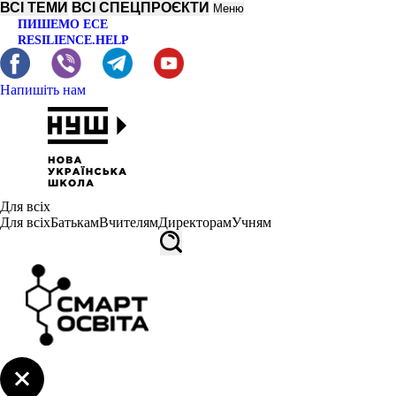
ВСІ ТЕМИ
ВСІ СПЕЦПРОЄКТИ
Меню
ПИШЕМО ЕСЕ
RESILIENCE.HELP
Напишіть нам
Для всіх
Для всіх
Батькам
Вчителям
Директорам
Учням