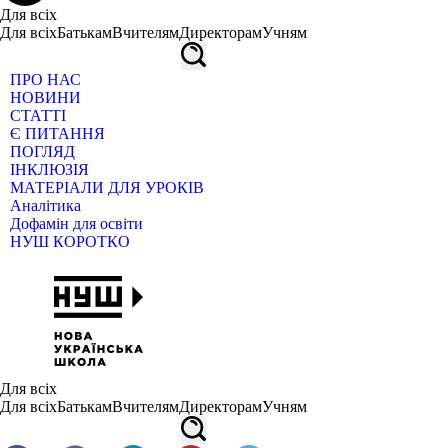
Для всіх
Для всіх
Батькам
Вчителям
Директорам
Учням
ПРО НАС
НОВИНИ
СТАТТІ
Є ПИТАННЯ
ПОГЛЯД
ІНКЛЮЗІЯ
МАТЕРІАЛИ ДЛЯ УРОКІВ
Аналітика
Дофамін для освіти
НУШ КОРОТКО
Для всіх
Для всіх
Батькам
Вчителям
Директорам
Учням