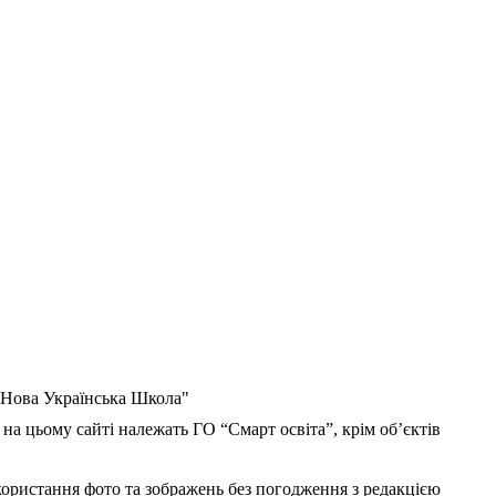
 "Нова Українська Школа"
 на цьому сайті належать ГО “Смарт освіта”, крім об’єктів
користання фото та зображень без погодження з редакцією