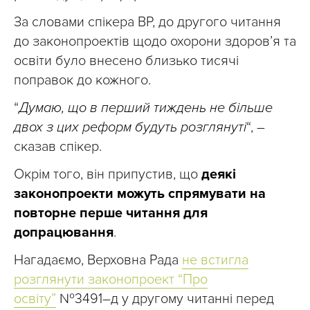
За словами спікера ВР, до другого читання
до законопроектів щодо охорони здоров’я та
освіти було внесено близько тисячі
поправок до кожного.
“
Думаю, що в перший тиждень не більше
двох з цих реформ будуть розглянуті
“, –
сказав спікер.
Окрім того, він припустив, що
деякі
законопроекти можуть спрямувати на
повторне перше читання для
допрацювання
.
Нагадаємо, Верховна Рада
не встигла
розглянути законопроект “Про
освіту”
№3491–д у другому читанні перед