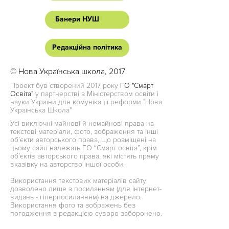
Банери НУШ
Редакційна політика
© Нова Українська школа, 2017
Проект був створений 2017 року
ГО "Смарт
Освіта"
у партнерстві з Міністерством освіти і
науки України для комунікації реформи "Нова
Українська Школа"
Усі виключні майнові й немайнові права на
текстові матеріали, фото, зображення та інші
об’єкти авторського права, що розміщені на
цьому сайті належать ГО “Смарт освіта”, крім
об’єктів авторського права, які містять пряму
вказівку на авторство іншої особи.
Використання текстових матеріалів сайту
дозволено лише з посиланням (для інтернет-
видань - гіперпосиланням) на джерело.
Використання фото та зображень без
погодження з редакцією суворо заборонено.