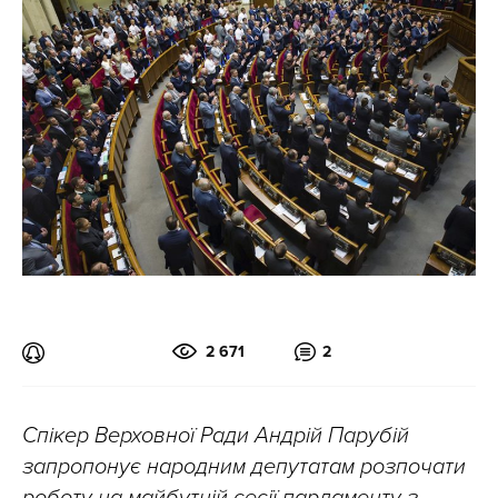
2 671
2
Спікер Верховної Ради Андрій Парубій
запропонує народним депутатам розпочати
роботу на майбутній сесії парламенту з