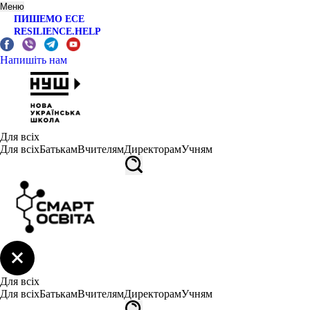
Меню
ПИШЕМО ЕСЕ
RESILIENCE.HELP
Напишіть нам
Для всіх
Для всіх
Батькам
Вчителям
Директорам
Учням
Для всіх
Для всіх
Батькам
Вчителям
Директорам
Учням