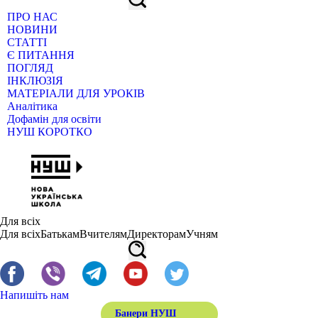
ПРО НАС
НОВИНИ
СТАТТІ
Є ПИТАННЯ
ПОГЛЯД
ІНКЛЮЗІЯ
МАТЕРІАЛИ ДЛЯ УРОКІВ
Аналітика
Дофамін для освіти
НУШ КОРОТКО
Для всіх
Для всіх
Батькам
Вчителям
Директорам
Учням
Напишіть нам
Банери НУШ