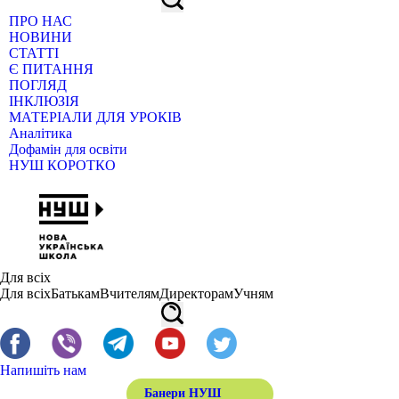
ПРО НАС
НОВИНИ
СТАТТІ
Є ПИТАННЯ
ПОГЛЯД
ІНКЛЮЗІЯ
МАТЕРІАЛИ ДЛЯ УРОКІВ
Аналітика
Дофамін для освіти
НУШ КОРОТКО
Для всіх
Для всіх
Батькам
Вчителям
Директорам
Учням
Напишіть нам
Банери НУШ