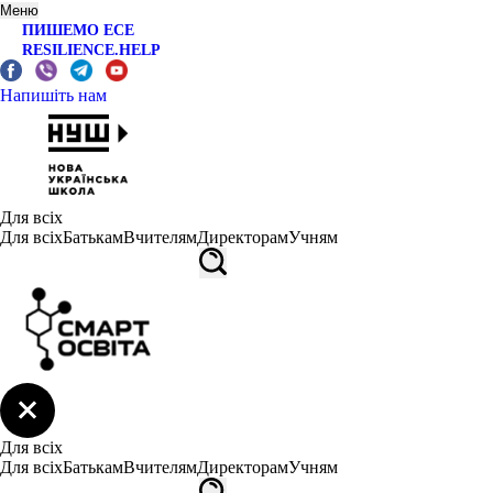
Меню
ПИШЕМО ЕСЕ
RESILIENCE.HELP
Напишіть нам
Для всіх
Для всіх
Батькам
Вчителям
Директорам
Учням
Для всіх
Для всіх
Батькам
Вчителям
Директорам
Учням