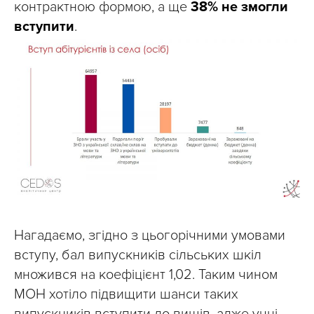
контрактною формою, а ще
38% не змогли
вступити
.
Нагадаємо, згідно з цьогорічними умовами
вступу, бал випускників сільських шкіл
множився на коефіцієнт 1,02. Таким чином
МОН хотіло підвищити шанси таких
випускників вступити до вишів, адже учні