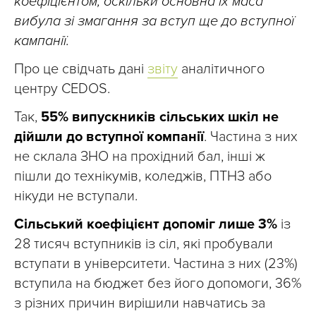
коефіцієнтом, оскільки основна їх маса
вибула зі змагання за вступ ще до вступної
кампанії.
Про це свідчать дані
звіту
аналітичного
центру CEDOS.
Так,
55% випускників сільських шкіл не
дійшли до вступної компанії
. Частина з них
не склала ЗНО на прохідний бал, інші ж
пішли до технікумів, коледжів, ПТНЗ або
нікуди не вступали.
Сільський коефіцієнт допоміг лише 3%
із
28 тисяч вступників із сіл, які пробували
вступати в університети. Частина з них (23%)
вступила на бюджет без його допомоги, 36%
з різних причин вирішили навчатись за