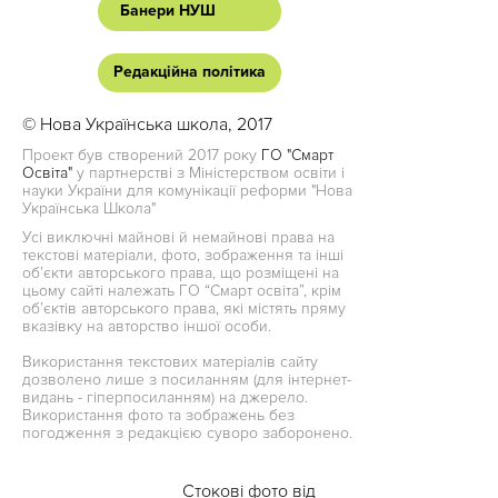
Банери НУШ
Редакційна політика
© Нова Українська школа, 2017
Проект був створений 2017 року
ГО "Смарт
Освіта"
у партнерстві з Міністерством освіти і
науки України для комунікації реформи "Нова
Українська Школа"
Усі виключні майнові й немайнові права на
текстові матеріали, фото, зображення та інші
об’єкти авторського права, що розміщені на
цьому сайті належать ГО “Смарт освіта”, крім
об’єктів авторського права, які містять пряму
вказівку на авторство іншої особи.
Використання текстових матеріалів сайту
дозволено лише з посиланням (для інтернет-
видань - гіперпосиланням) на джерело.
Використання фото та зображень без
погодження з редакцією суворо заборонено.
Стокові фото від