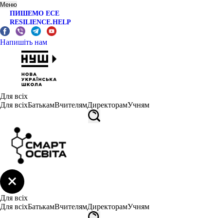
Меню
ПИШЕМО ЕСЕ
RESILIENCE.HELP
Напишіть нам
Для всіх
Для всіх
Батькам
Вчителям
Директорам
Учням
Для всіх
Для всіх
Батькам
Вчителям
Директорам
Учням