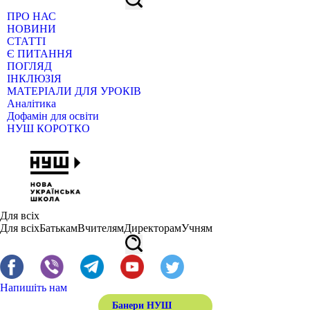
ПРО НАС
НОВИНИ
СТАТТІ
Є ПИТАННЯ
ПОГЛЯД
ІНКЛЮЗІЯ
МАТЕРІАЛИ ДЛЯ УРОКІВ
Аналітика
Дофамін для освіти
НУШ КОРОТКО
Для всіх
Для всіх
Батькам
Вчителям
Директорам
Учням
Напишіть нам
Банери НУШ