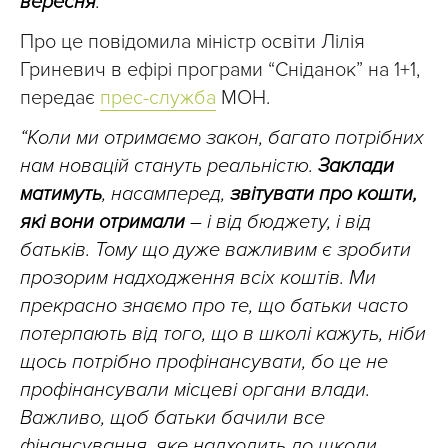
вересня
.
Про це повідомила міністр освіти Лілія
Гриневич в ефірі програми “Сніданок” на 1+1,
передає
прес-служба
МОН.
“Коли ми отримаємо закон, багато потрібних
нам новацій стануть реальністю.
Заклади
матимуть
, насамперед,
звітувати про кошти,
які вони отримали
– і від бюджету, і від
батьків. Тому що дуже важливим є зробити
прозорим надходження всіх коштів. Ми
прекрасно знаємо про те, що батьки часто
потерпають від того, що в школі кажуть, ніби
щось потрібно профінансувати, бо це не
профінансували місцеві органи влади.
Важливо, щоб батьки бачили все
фінансування, яке надходить до школи,