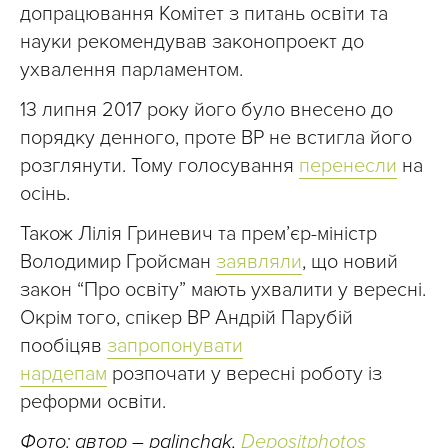
допрацювання Комітет з питань освіти та
науки рекомендував законопроект до
ухвалення парламентом.
13 липня 2017 року його було внесено до
порядку денного, проте ВР не встигла його
розглянути. Тому голосування
перенесли
на
осінь.
Також Лілія Гриневич та прем’єр-міністр
Володимир Гройсман
заявляли
, що новий
закон “Про освіту” мають ухвалити у вересні.
Окрім того, спікер ВР Андрій Парубій
пообіцяв
запропонувати
нардепам
розпочати у вересні роботу із
реформи освіти.
Фото: автор – palinchak,
Depositphotos