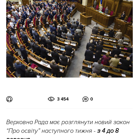
3 454
0
Верховна Рада має розглянути новий закон
“Про освіту” наступного тижня -
з 4 до 8