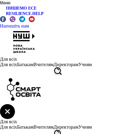
Меню
ПИШЕМО ЕСЕ
RESILIENCE.HELP
Напишіть нам
Для всіх
Для всіх
Батькам
Вчителям
Директорам
Учням
Для всіх
Для всіх
Батькам
Вчителям
Директорам
Учням