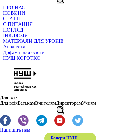
ПРО НАС
НОВИНИ
СТАТТІ
Є ПИТАННЯ
ПОГЛЯД
ІНКЛЮЗІЯ
МАТЕРІАЛИ ДЛЯ УРОКІВ
Аналітика
Дофамін для освіти
НУШ КОРОТКО
Для всіх
Для всіх
Батькам
Вчителям
Директорам
Учням
Напишіть нам
Банери НУШ