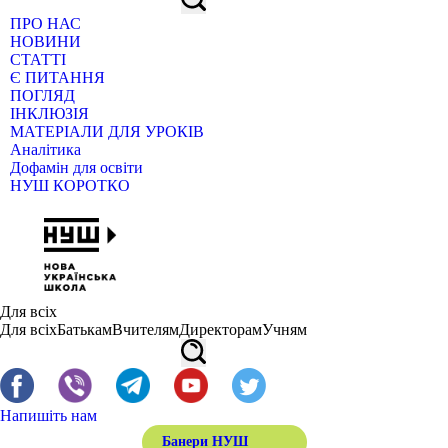
ПРО НАС
НОВИНИ
СТАТТІ
Є ПИТАННЯ
ПОГЛЯД
ІНКЛЮЗІЯ
МАТЕРІАЛИ ДЛЯ УРОКІВ
Аналітика
Дофамін для освіти
НУШ КОРОТКО
Для всіх
Для всіх
Батькам
Вчителям
Директорам
Учням
Напишіть нам
Банери НУШ