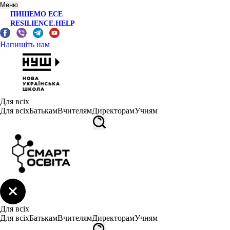
Меню
ПИШЕМО ЕСЕ
RESILIENCE.HELP
Напишіть нам
Для всіх
Для всіх
Батькам
Вчителям
Директорам
Учням
Для всіх
Для всіх
Батькам
Вчителям
Директорам
Учням