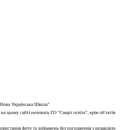
 "Нова Українська Школа"
 на цьому сайті належать ГО “Смарт освіта”, крім об’єктів
користання фото та зображень без погодження з редакцією