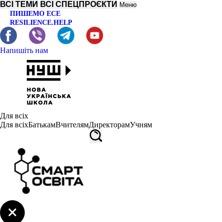
ВСІ ТЕМИ
ВСІ СПЕЦПРОЄКТИ
Меню
ПИШЕМО ЕСЕ
RESILIENCE.HELP
Напишіть нам
Для всіх
Для всіх
Батькам
Вчителям
Директорам
Учням