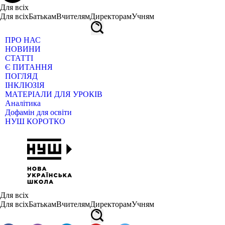
Для всіх
Для всіх
Батькам
Вчителям
Директорам
Учням
ПРО НАС
НОВИНИ
СТАТТІ
Є ПИТАННЯ
ПОГЛЯД
ІНКЛЮЗІЯ
МАТЕРІАЛИ ДЛЯ УРОКІВ
Аналітика
Дофамін для освіти
НУШ КОРОТКО
Для всіх
Для всіх
Батькам
Вчителям
Директорам
Учням