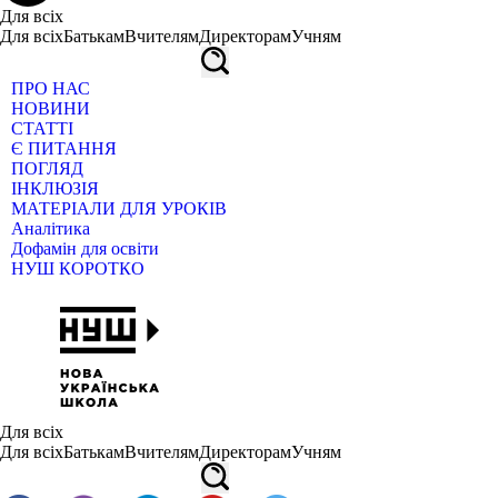
Для всіх
Для всіх
Батькам
Вчителям
Директорам
Учням
ПРО НАС
НОВИНИ
СТАТТІ
Є ПИТАННЯ
ПОГЛЯД
ІНКЛЮЗІЯ
МАТЕРІАЛИ ДЛЯ УРОКІВ
Аналітика
Дофамін для освіти
НУШ КОРОТКО
Для всіх
Для всіх
Батькам
Вчителям
Директорам
Учням