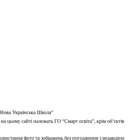
 "Нова Українська Школа"
 на цьому сайті належать ГО “Смарт освіта”, крім об’єктів
користання фото та зображень без погодження з редакцією