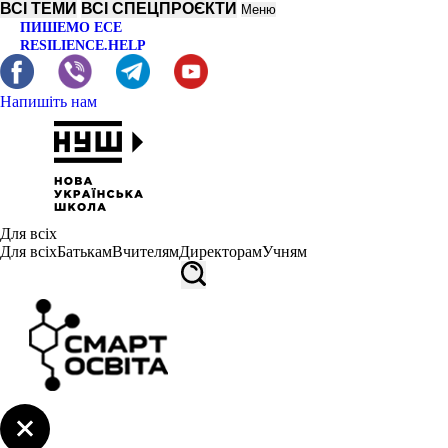
ВСІ ТЕМИ
ВСІ СПЕЦПРОЄКТИ
Меню
ПИШЕМО ЕСЕ
RESILIENCE.HELP
Напишіть нам
Для всіх
Для всіх
Батькам
Вчителям
Директорам
Учням