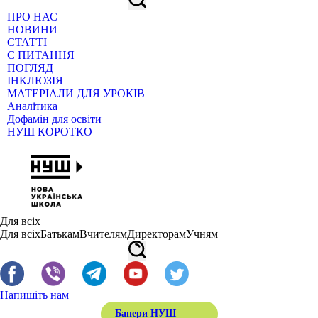
ПРО НАС
НОВИНИ
СТАТТІ
Є ПИТАННЯ
ПОГЛЯД
ІНКЛЮЗІЯ
МАТЕРІАЛИ ДЛЯ УРОКІВ
Аналітика
Дофамін для освіти
НУШ КОРОТКО
Для всіх
Для всіх
Батькам
Вчителям
Директорам
Учням
Напишіть нам
Банери НУШ