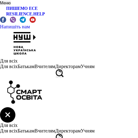
Меню
ПИШЕМО ЕСЕ
RESILIENCE.HELP
Напишіть нам
Для всіх
Для всіх
Батькам
Вчителям
Директорам
Учням
Для всіх
Для всіх
Батькам
Вчителям
Директорам
Учням