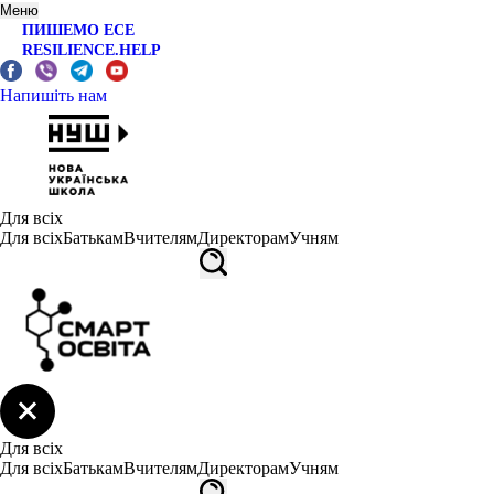
Меню
ПИШЕМО ЕСЕ
RESILIENCE.HELP
Напишіть нам
Для всіх
Для всіх
Батькам
Вчителям
Директорам
Учням
Для всіх
Для всіх
Батькам
Вчителям
Директорам
Учням