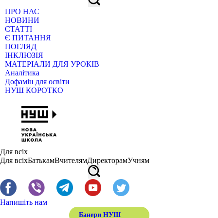
ПРО НАС
НОВИНИ
СТАТТІ
Є ПИТАННЯ
ПОГЛЯД
ІНКЛЮЗІЯ
МАТЕРІАЛИ ДЛЯ УРОКІВ
Аналітика
Дофамін для освіти
НУШ КОРОТКО
Для всіх
Для всіх
Батькам
Вчителям
Директорам
Учням
Напишіть нам
Банери НУШ