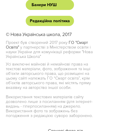
Банери НУШ
Редакційна політика
© Нова Українська школа, 2017
Проект був створений 2017 року
ГО "Смарт
Освіта"
у партнерстві з Міністерством освіти і
науки України для комунікації реформи "Нова
Українська Школа"
Усі виключні майнові й немайнові права на
текстові матеріали, фото, зображення та інші
об’єкти авторського права, що розміщені на
цьому сайті належать ГО “Смарт освіта”, крім
об’єктів авторського права, які містять пряму
вказівку на авторство іншої особи.
Використання текстових матеріалів сайту
дозволено лише з посиланням (для інтернет-
видань - гіперпосиланням) на джерело.
Використання фото та зображень без
погодження з редакцією суворо заборонено.