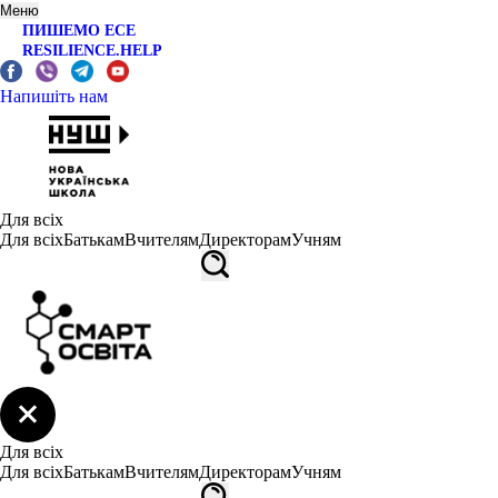
Меню
ПИШЕМО ЕСЕ
RESILIENCE.HELP
Напишіть нам
Для всіх
Для всіх
Батькам
Вчителям
Директорам
Учням
Для всіх
Для всіх
Батькам
Вчителям
Директорам
Учням