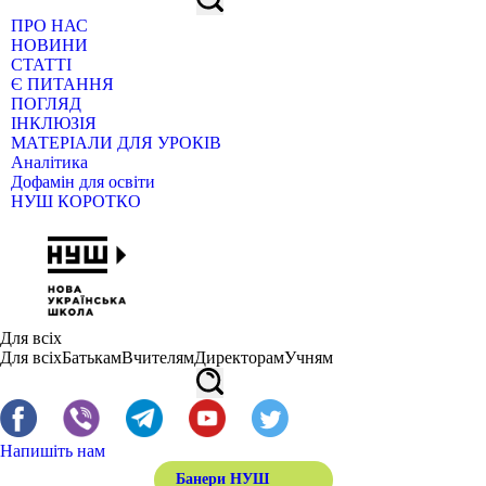
ПРО НАС
НОВИНИ
СТАТТІ
Є ПИТАННЯ
ПОГЛЯД
ІНКЛЮЗІЯ
МАТЕРІАЛИ ДЛЯ УРОКІВ
Аналітика
Дофамін для освіти
НУШ КОРОТКО
Для всіх
Для всіх
Батькам
Вчителям
Директорам
Учням
Напишіть нам
Банери НУШ