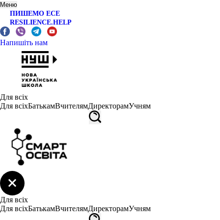
Меню
ПИШЕМО ЕСЕ
RESILIENCE.HELP
Напишіть нам
Для всіх
Для всіх
Батькам
Вчителям
Директорам
Учням
Для всіх
Для всіх
Батькам
Вчителям
Директорам
Учням