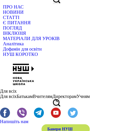
ПРО НАС
НОВИНИ
СТАТТІ
Є ПИТАННЯ
ПОГЛЯД
ІНКЛЮЗІЯ
МАТЕРІАЛИ ДЛЯ УРОКІВ
Аналітика
Дофамін для освіти
НУШ КОРОТКО
Для всіх
Для всіх
Батькам
Вчителям
Директорам
Учням
Напишіть нам
Банери НУШ