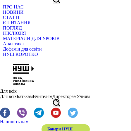
ПРО НАС
НОВИНИ
СТАТТІ
Є ПИТАННЯ
ПОГЛЯД
ІНКЛЮЗІЯ
МАТЕРІАЛИ ДЛЯ УРОКІВ
Аналітика
Дофамін для освіти
НУШ КОРОТКО
Для всіх
Для всіх
Батькам
Вчителям
Директорам
Учням
Напишіть нам
Банери НУШ