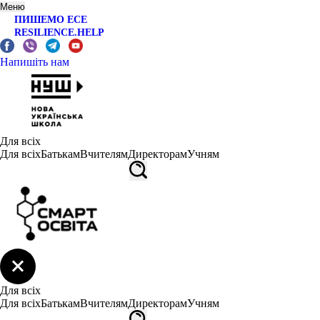
Меню
ПИШЕМО ЕСЕ
RESILIENCE.HELP
Напишіть нам
Для всіх
Для всіх
Батькам
Вчителям
Директорам
Учням
Для всіх
Для всіх
Батькам
Вчителям
Директорам
Учням