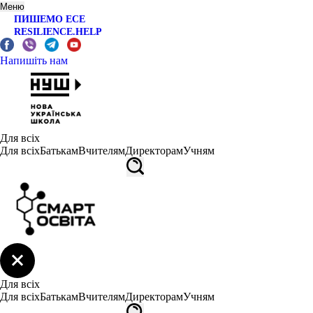
Меню
ПИШЕМО ЕСЕ
RESILIENCE.HELP
Напишіть нам
Для всіх
Для всіх
Батькам
Вчителям
Директорам
Учням
Для всіх
Для всіх
Батькам
Вчителям
Директорам
Учням