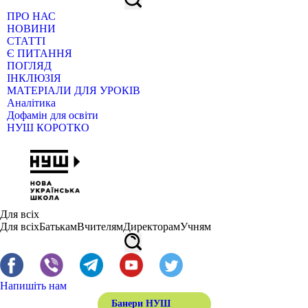
ПРО НАС
НОВИНИ
СТАТТІ
Є ПИТАННЯ
ПОГЛЯД
ІНКЛЮЗІЯ
МАТЕРІАЛИ ДЛЯ УРОКІВ
Аналітика
Дофамін для освіти
НУШ КОРОТКО
Для всіх
Для всіх
Батькам
Вчителям
Директорам
Учням
Напишіть нам
Банери НУШ