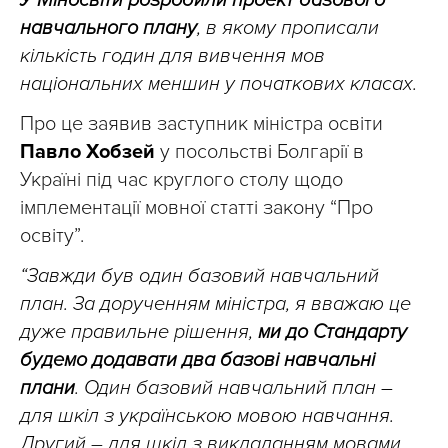
У Міносвіти розробили проект базового
навчального плану
, в якому прописали
кількість годин для вивчення мов
національних меншин у початкових класах.
Про це заявив заступник міністра освіти
Павло Хобзей
у посольстві Болгарії в
Україні під час круглого столу щодо
імплементації мовної статті закону “Про
освіту”.
“Завжди був один базовий навчальний
план. За дорученням міністра, я вважаю це
дуже правильне рішення,
ми до Стандарту
будемо додавати два базові навчальні
плани
. Один базовий навчальний план –
для шкіл з українською мовою навчання.
Другий
–
для шкіл з викладанням мовами