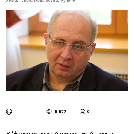
НУШ,
початкова освіта,
учням
5 577
0