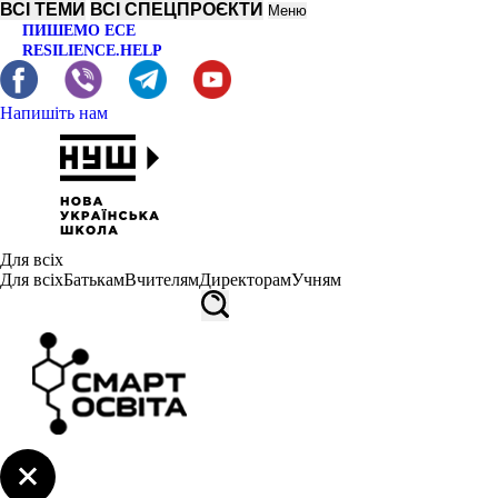
ВСІ ТЕМИ
ВСІ СПЕЦПРОЄКТИ
Меню
ПИШЕМО ЕСЕ
RESILIENCE.HELP
Напишіть нам
Для всіх
Для всіх
Батькам
Вчителям
Директорам
Учням