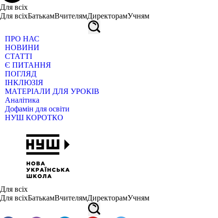
Для всіх
Для всіх
Батькам
Вчителям
Директорам
Учням
ПРО НАС
НОВИНИ
СТАТТІ
Є ПИТАННЯ
ПОГЛЯД
ІНКЛЮЗІЯ
МАТЕРІАЛИ ДЛЯ УРОКІВ
Аналітика
Дофамін для освіти
НУШ КОРОТКО
Для всіх
Для всіх
Батькам
Вчителям
Директорам
Учням