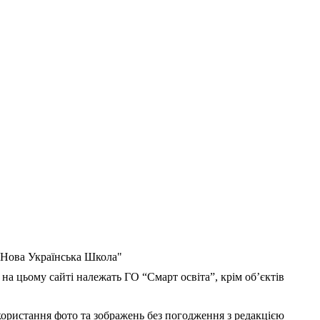
 "Нова Українська Школа"
 на цьому сайті належать ГО “Смарт освіта”, крім об’єктів
користання фото та зображень без погодження з редакцією