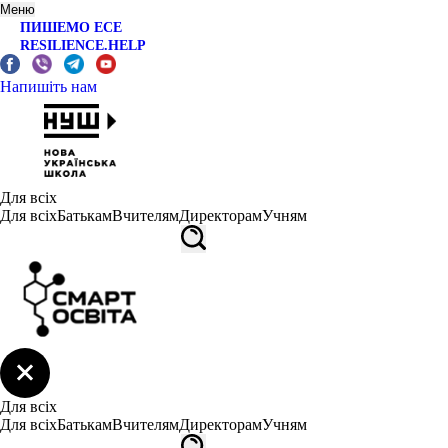
Меню
ПИШЕМО ЕСЕ
RESILIENCE.HELP
Напишіть нам
Для всіх
Для всіх
Батькам
Вчителям
Директорам
Учням
Для всіх
Для всіх
Батькам
Вчителям
Директорам
Учням