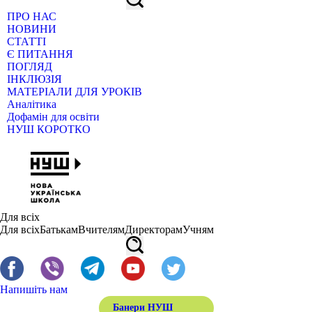
ПРО НАС
НОВИНИ
СТАТТІ
Є ПИТАННЯ
ПОГЛЯД
ІНКЛЮЗІЯ
МАТЕРІАЛИ ДЛЯ УРОКІВ
Аналітика
Дофамін для освіти
НУШ КОРОТКО
Для всіх
Для всіх
Батькам
Вчителям
Директорам
Учням
Напишіть нам
Банери НУШ